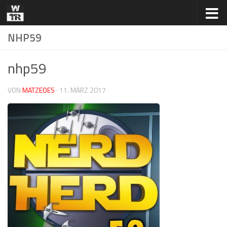
Zum Inhalt springen
NHP59
nhp59
VON
MATZEOES
·
11. MÄRZ 2017