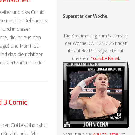
eiter und das Comic
Superstar der Woche:
e mit. Die Defenders
 und in dieser
Die Abstimmung zum Superstar
re, die ihr aus den
der Woche KW 52/2025 findet
ge) und Iron Fist,
ihr auf der Beitragsseite auf
nd das die richtigen
unserem
YouTube Kanal
.
as erfahrt ihr in der
d 3 Comic
schen Gottes Khonshu
 Knight, oder Mr.
Schaut auf die
Wall of Fame
um