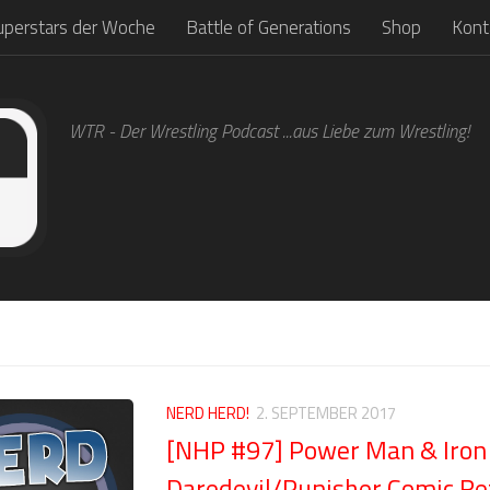
uperstars der Woche
Battle of Generations
Shop
Kont
WTR - Der Wrestling Podcast ...aus Liebe zum Wrestling!
NERD HERD!
2. SEPTEMBER 2017
[NHP #97] Power Man & Iron 
Daredevil/Punisher Comic R