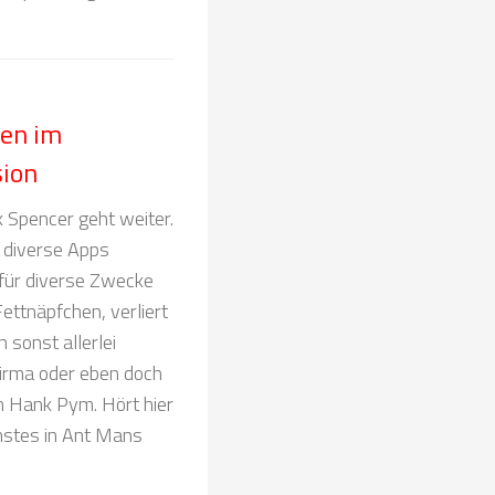
ken im
ion
 Spencer geht weiter.
 diverse Apps
für diverse Zwecke
Fettnäpfchen, verliert
 sonst allerlei
firma oder eben doch
n Hank Pym. Hört hier
hstes in Ant Mans