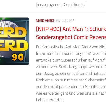
hervorragender Comickunst.
NERD HERD!
29. JULI 2017
[NHP #90] Ant Man 1: Schur
Sonderangebot Comic Rezens
Die fantastische Ant Man Story von Nick
In „Schurken im Sonderangebot“ werden
entwickelt um Superschurken auf Abruf 
zu benutzen. Scott Lang tappt weiter in 
den Bezug zu seiner Tochter und hat auch
Probleme, ob nun mit seiner Sicherheits
nur den nicht passenden Fußstapfen vo
wie es weiter geht und was uns als näc
Leben erwartet.