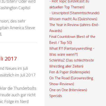
l zu töten? Oder wird
-
Hot Topic (Einzelcast zu
aktuellen Top Themen)
shington Capitol
-
Unscripted (Stammtischrunde)
Wissen macht Au (Quizshows)
nsion, des sehr
The Year in Review (Jahres-End-
ptain America Steve
Awards)
ß.
Final Countdown (Best of the
Best / Top 50)
What If?! (Fantasywrestling -
Was wäre wenn?!)
li 2017
SchleWaZ (Das schlechteste
Wrestling aller Zeiten)
nd Neues im Juli
Pen & Paper (Rollenspiele)
sätzlich im Juli 2017
On The Road (Eurowrestling
Show-Reviews)
klar die Thunderbolts
One on One (Interviews)
reude auch gar nicht
Specials
mic Folge im Nerd