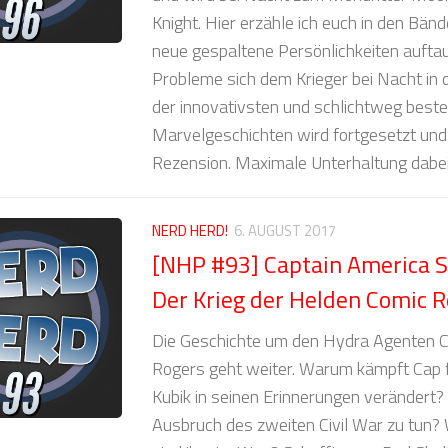
Knight. Hier erzähle ich euch in den Bän
neue gespaltene Persönlichkeiten aufta
Probleme sich dem Krieger bei Nacht in 
der innovativsten und schlichtweg beste
Marvelgeschichten wird fortgesetzt und 
Rezension. Maximale Unterhaltung dabei
NERD HERD!
6. AUGUST 2017
[NHP #93] Captain America S
Der Krieg der Helden Comic 
Die Geschichte um den Hydra Agenten C
Rogers geht weiter. Warum kämpft Cap 
Kubik in seinen Erinnerungen verändert
Ausbruch des zweiten Civil War zu tun?