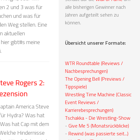
den 2 und 3 was für
alle bisherigen Gewinner nach
Jahren aufgeteilt sehen zu
uchen und was für
können.
den Weg stellen. Eine
n aktuellen
hier gibt#s meine
Übersicht unserer Formate:
.
WTR Roundtable (Reviews /
Nachbesprechungen)
The Opening Bell (Previews /
teve Rogers 2:
Tippspiele)
Rezension
Wrestling Time Machine (Classic
Event Reviews /
aptain America Steve
Karrierebesprechungen)
für Hydra? Was hat
Tschakka - Die Wrestling-Show
? Was hat Cap mit dem
-
Give Me 5 (Monatsrückblicke)
 Welche Hindernisse
-
Rewind (was passierte seit...)