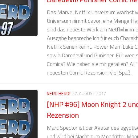
Das Marvel Netflix Universum wächst w
Universum nimmt davon eine Menge Hyp
sind das neueste Werk am Netflixhimmel
Ausgabe bespreche ich für euch Charakte
Netflix Serien kennt. Power Man (Luke Ca
sowie Daredevil und Punisher. Für wen si
Comics? Wie haben sie mir gefallen? All‘ d
neuesten Comic Rezension, viel Spaß.
NERD HERD!
27. AUGUST 2017
[NHP #96] Moon Knight 2 un
Rezension
Marc Spector ist der Avatar des ägypti
und wird bei Nacht zum Mondritter Moon