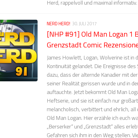
Herd, rappelvoll und maximal informativ.
NERD HERD!
30. JULI 2017
[NHP #91] Old Man Logan 1 B
Grenzstadt Comic Rezension
James Howlett, Logan, Wolverine ist in 
Kontinuität gelandet. Die Ereignisse des
dazu, dass der alternde Kanadier mit der
seiner Realität gerissen wurde und in d
auftauchte. Jetzt bekommt Old Man Loga
Heftserie, und sie ist einfach nur großarti
melancholisch, verbittert und ehrlich, all 
Old Man Logan. Hier erzähle ich euch w
„Berserker“ und „Grenzstadt“ alles erle
Gefahren sich ihm in den Weg stellen. Vi