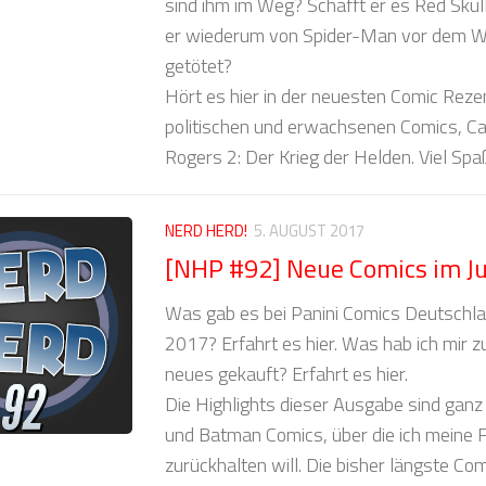
sind ihm im Weg? Schafft er es Red Skul
er wiederum von Spider-Man vor dem Wa
getötet?
Hört es hier in der neuesten Comic Reze
politischen und erwachsenen Comics, Ca
Rogers 2: Der Krieg der Helden. Viel Spa
NERD HERD!
5. AUGUST 2017
[NHP #92] Neue Comics im Ju
Was gab es bei Panini Comics Deutschla
2017? Erfahrt es hier. Was hab ich mir zu
neues gekauft? Erfahrt es hier.
Die Highlights dieser Ausgabe sind ganz 
und Batman Comics, über die ich meine F
zurückhalten will. Die bisher längste Co