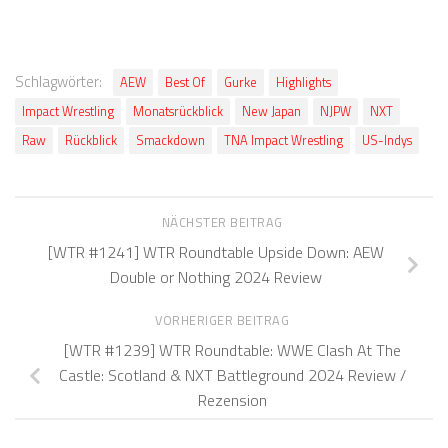
Schlagwörter:
AEW
Best Of
Gurke
Highlights
Impact Wrestling
Monatsrückblick
New Japan
NJPW
NXT
Raw
Rückblick
Smackdown
TNA Impact Wrestling
US-Indys
NÄCHSTER BEITRAG
[WTR #1241] WTR Roundtable Upside Down: AEW
Double or Nothing 2024 Review
VORHERIGER BEITRAG
[WTR #1239] WTR Roundtable: WWE Clash At The
Castle: Scotland & NXT Battleground 2024 Review /
Rezension