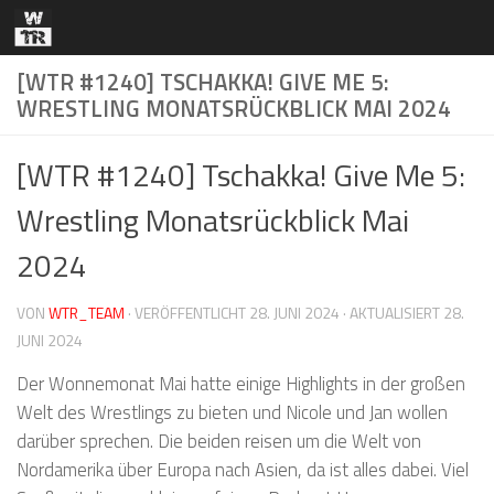
Zum Inhalt springen
[WTR #1240] TSCHAKKA! GIVE ME 5:
WRESTLING MONATSRÜCKBLICK MAI 2024
[WTR #1240] Tschakka! Give Me 5:
Wrestling Monatsrückblick Mai
2024
VON
WTR_TEAM
· VERÖFFENTLICHT
28. JUNI 2024
· AKTUALISIERT
28.
JUNI 2024
Der Wonnemonat Mai hatte einige Highlights in der großen
Welt des Wrestlings zu bieten und Nicole und Jan wollen
darüber sprechen. Die beiden reisen um die Welt von
Nordamerika über Europa nach Asien, da ist alles dabei. Viel