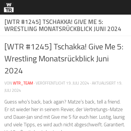
Zum Inhalt springen
[WTR #1245] TSCHAKKA! GIVE ME 5:
WRESTLING MONATSRÜCKBLICK JUNI 2024
[WTR #1245] Tschakka! Give Me 5:
Wrestling Monatsrückblick Juni
2024
VON
WTR_TEAM
· VERÖFFENTLICHT
19. JULI 2024
· AKTUALISIERT
19.
JULI 2024
Guess who’s back, back again? Matze’s back, tell a friend.
Er ist wieder hier in seinem Revier, der Vertretungs-Matze
und Dauer-Jan sind mit Give me 5 für euch hier. Lustig, launig
und viele Tipps, es wird auch nicht abgeschweift. Garantiert.