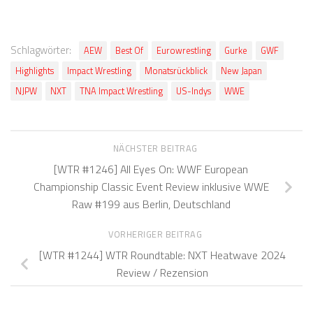
Schlagwörter:
AEW
Best Of
Eurowrestling
Gurke
GWF
Highlights
Impact Wrestling
Monatsrückblick
New Japan
NJPW
NXT
TNA Impact Wrestling
US-Indys
WWE
NÄCHSTER BEITRAG
[WTR #1246] All Eyes On: WWF European
Championship Classic Event Review inklusive WWE
Raw #199 aus Berlin, Deutschland
VORHERIGER BEITRAG
[WTR #1244] WTR Roundtable: NXT Heatwave 2024
Review / Rezension