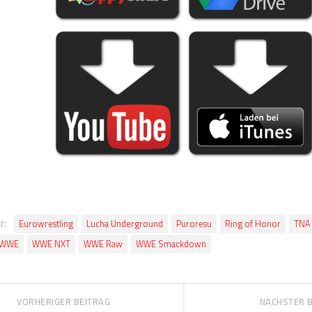
r:
Eurowrestling
Lucha Underground
Puroresu
Ring of Honor
TNA 
WWE
WWE NXT
WWE Raw
WWE Smackdown
VORHERIGER BEITRAG
NÄCHSTER 