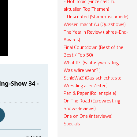
-
Hot Topic (Einzelcast zu
aktuellen Top Themen)
-
Unscripted (Stammtischrunde)
Wissen macht Au (Quizshows)
The Year in Review (Jahres-End-
Awards)
Final Countdown (Best of the
Best / Top 50)
What If?! (Fantasywrestling -
Was wäre wenn?!)
SchleWaZ (Das schlechteste
Wrestling aller Zeiten)
Pen & Paper (Rollenspiele)
On The Road (Eurowrestling
Show-Reviews)
One on One (Interviews)
Specials