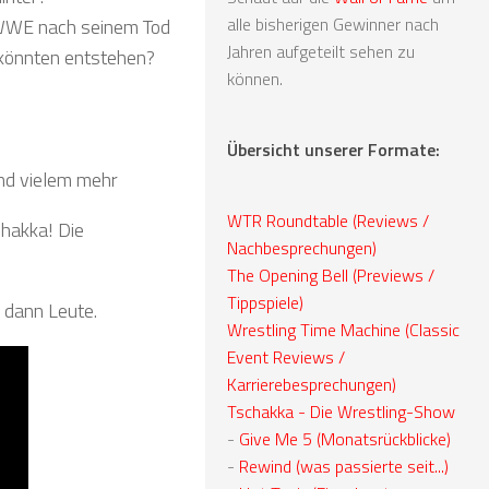
alle bisherigen Gewinner nach
 WWE nach seinem Tod
Jahren aufgeteilt sehen zu
 könnten entstehen?
können.
Übersicht unserer Formate:
und vielem mehr
WTR Roundtable (Reviews /
hakka! Die
Nachbesprechungen)
The Opening Bell (Previews /
Tippspiele)
 dann Leute.
Wrestling Time Machine (Classic
Event Reviews /
Karrierebesprechungen)
Tschakka - Die Wrestling-Show
-
Give Me 5 (Monatsrückblicke)
-
Rewind (was passierte seit...)