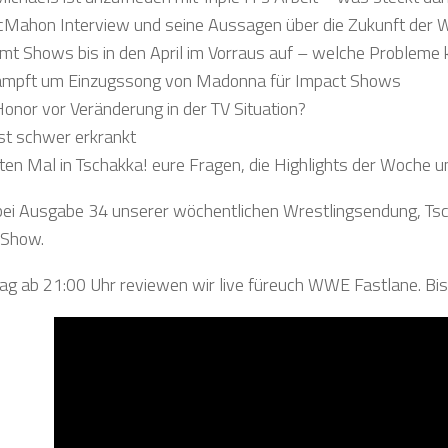
cMahon Interview und seine Aussagen über die Zukunft der
t Shows bis in den April im Vorraus auf – welche Probleme
ämpft um Einzugssong von Madonna für Impact Shows
Honor vor Veränderung in der TV Situation?
st schwer erkrankt
ten Mal in Tschakka! eure Fragen, die Highlights der Woche 
bei Ausgabe 34 unserer wöchentlichen Wrestlingsendung, Tsc
-Show.
g ab 21:00 Uhr reviewen wir live füreuch WWE Fastlane. Bis