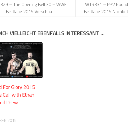
329 – The Opening Bell 30 – WWE
WTR331 – PPV Round
Fastlane 2015 Vorschau
Fastlane 2015 Nachbe
DICH VIELLEICHT EBENFALLS INTERESSANT …
 For Glory 2015
 Call with Ethan
 and Drew
BER 2015