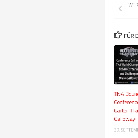
WTR
FÜR 
TNA Bound
Conference
Carter III
Galloway
30. SEPTEM