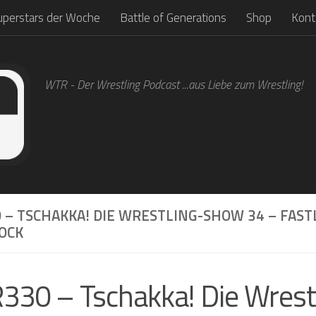
uperstars der Woche
Battle of Generations
Shop
Kont
WTR - Der Wrestling Podcast ...aus Liebe zum Wrestling!
 – TSCHAKKA! DIE WRESTLING-SHOW 34 – FAS
OCK
30 – Tschakka! Die Wrest