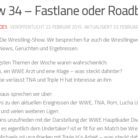
 34 – Fastlane oder Road
OES
· VERÖFFENTLICHT
23. FEBRUAR 2015
· AKTUALISIERT
23. FEBRUA
Die Wrestling-Show. Wir besprechen für euch die Wrestlingwo
 News, Gerüchten und Ergebnissen.
igsten Themen der Woche waren wahrscheinlich:
 ein WWE Arzt und eine Klage – was steckt dahinter?
e verlässt TNA und Triple H hat Interesse an ihm
naus sprechen wir über:
ws zu den aktuellen Ereignissen der WWE, TNA, RoH, Lucha 
und vielen weiteren Ligen
ins unzufrieden mit der Darstellung der WWE Hauptkader Di
 es eigentlich dem Undertaker? ist er fit für ein Match bei Wr
chaels ist unzufrieden mit Triple H’s Arbeit – was steckt dah