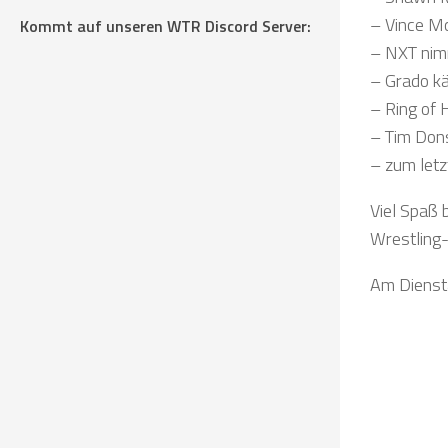
– Vince M
Kommt auf unseren WTR Discord Server:
– NXT nimm
– Grado k
– Ring of 
– Tim Don
– zum letz
Viel Spaß 
Wrestling
Am Diensta