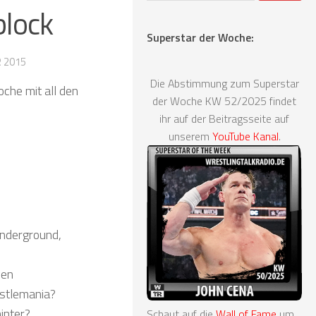
block
Superstar der Woche:
R 2015
Die Abstimmung zum Superstar
che mit all den
der Woche KW 52/2025 findet
ihr auf der Beitragsseite auf
unserem
YouTube Kanal
.
Underground,
ven
estlemania?
inter?
Schaut auf die
Wall of Fame
um