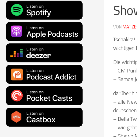
Show
VON
MATZE
Tschakka! 
wichtigen
Die wicht
– CM Punk,
– Samoa Jo
darüber hi
– alle Ne
deutschen 
– Bella Tw
– wie geht
– Shawn Mi