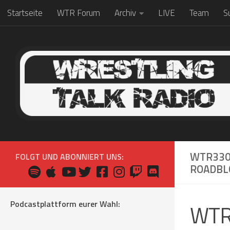
Startseite
WTR Forum
Archiv
LIVE
Team
S
Zum Inhalt springen
WTR330
FOLGT UND ABONNIERT UNS:
ROADBL
Podcastplattform eurer Wahl:
WTR3