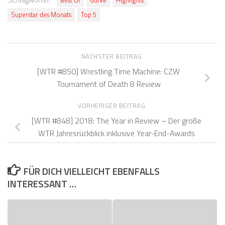
Best Of
Gurke
Highlights
Superstar des Monats
Top 5
NÄCHSTER BEITRAG
[WTR #850] Wrestling Time Machine: CZW
Tournament of Death 8 Review
VORHERIGER BEITRAG
[WTR #848] 2018: The Year in Review – Der große
WTR Jahresrückblick inklusive Year-End-Awards
FÜR DICH VIELLEICHT EBENFALLS
INTERESSANT …