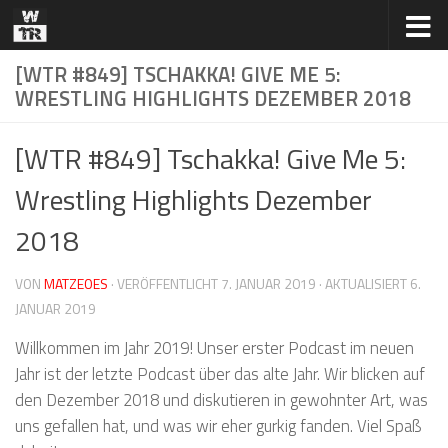
Zum Inhalt springen
[WTR #849] TSCHAKKA! GIVE ME 5:
WRESTLING HIGHLIGHTS DEZEMBER 2018
[WTR #849] Tschakka! Give Me 5:
Wrestling Highlights Dezember
2018
VON
MATZEOES
· VERÖFFENTLICHT
7. JANUAR 2019
· AKTUALISIERT
6.
JANUAR 2019
Willkommen im Jahr 2019! Unser erster Podcast im neuen
Jahr ist der letzte Podcast über das alte Jahr. Wir blicken auf
den Dezember 2018 und diskutieren in gewohnter Art, was
uns gefallen hat, und was wir eher gurkig fanden. Viel Spaß