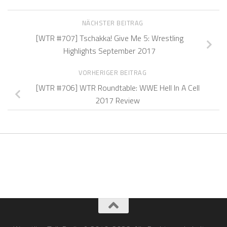
NÄCHSTER BEITRAG
[WTR #707] Tschakka! Give Me 5: Wrestling
Highlights September 2017
VORHERIGER BEITRAG
[WTR #706] WTR Roundtable: WWE Hell In A Cell
2017 Review