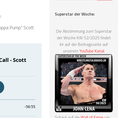
Superstar der Woche:
7
Poppa Pump“ Scott
Die Abstimmung zum Superstar
der Woche KW 52/2025 findet
ihr auf der Beitragsseite auf
unserem
YouTube Kanal
.
Schaut auf die
Wall of Fame
um