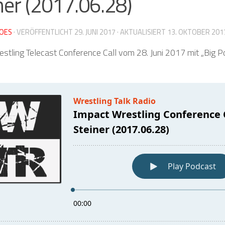
ner (2017.06.28)
OES
· VERÖFFENTLICHT
29. JUNI 2017
· AKTUALISIERT
13. OKTOBER 201
stling Telecast Conference Call vom 28. Juni 2017 mit „Big 