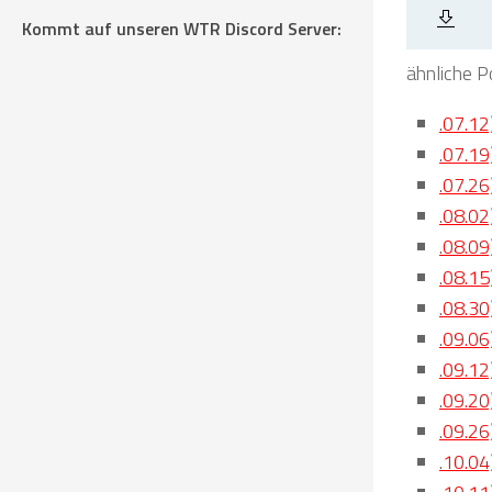
Kommt auf unseren WTR Discord Server:
ähnliche P
.07.12
.07.19
.07.26
.08.02
.08.09
.08.15
.08.30
.09.06
.09.12
.09.20
.09.26
.10.04