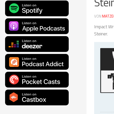
Stei
VON
MATZE
Impact Wre
Steiner.