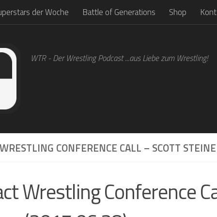
uperstars der Woche
Battle of Generations
Shop
Kont
WTR - Der Wrestling Podcast ...aus Liebe zum Wrestling!
WRESTLING CONFERENCE CALL – SCOTT STEINER
ct Wrestling Conference Ca