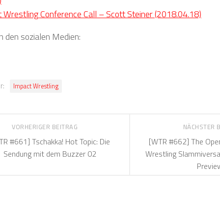
)
 Wrestling Conference Call – Scott Steiner (2018.04.18)
in den sozialen Medien:
r:
Impact Wrestling
VORHERIGER BEITRAG
NÄCHSTER 
R #661] Tschakka! Hot Topic: Die
[WTR #662] The Openi
Sendung mit dem Buzzer 02
Wrestling Slammiversa
Previe