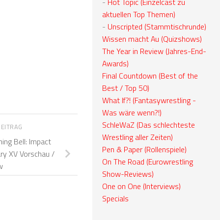
-
Hot Topic (Einzelcast zu
aktuellen Top Themen)
-
Unscripted (Stammtischrunde)
Wissen macht Au (Quizshows)
The Year in Review (Jahres-End-
Awards)
Final Countdown (Best of the
Best / Top 50)
What If?! (Fantasywrestling -
Was wäre wenn?!)
SchleWaZ (Das schlechteste
BEITRAG
Wrestling aller Zeiten)
ng Bell: Impact
Pen & Paper (Rollenspiele)
ry XV Vorschau /
On The Road (Eurowrestling
w
Show-Reviews)
One on One (Interviews)
Specials