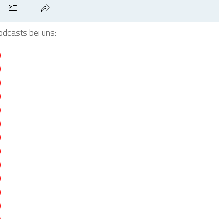
odcasts bei uns:
)
)
)
)
)
)
)
)
)
)
)
)