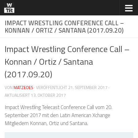
Zum Inhalt springen
IMPACT WRESTLING CONFERENCE CALL –
KONNAN / ORTIZ / SANTANA (2017.09.20)
Impact Wrestling Conference Call –
Konnan / Ortiz / Santana
(2017.09.20)
VON
MATZEOES
· VERÖFFENTLICHT
21. SEPTEMBER 2017
·
AKTUALISIERT
13. OKTOBER 2017
Impact Wrestling Telecast Conference Call vom 20.
September 2017 mit den Latin American Xchange
Mitgliedern Konnan, Ortiz und Santana.